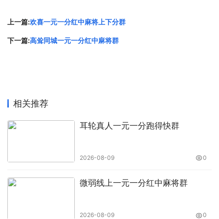
上一篇:
欢喜一元一分红中麻将上下分群
下一篇:
高耸同城一元一分红中麻将群
相关推荐
耳轮真人一元一分跑得快群
2026-08-09
0
微弱线上一元一分红中麻将群
2026-08-09
0