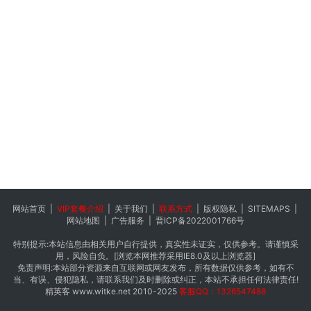
网站首页
|
VIP套餐介绍
|
关于我们
|
联系方式
|
版权隐私
|
SITEMAPS
|
网站地图
|
广告服务
|
晋ICP备2022001766号
特别提示:本站信息由相关用户自行提供，真实性未证实，仅供参考。请谨慎采
用，风险自负。[浏览本网推荐采用IE8.0及以上浏览器]
免责声明:本站部分资源来自互联网或网友发布，所有数据仅供参考，如有不
当、有误、侵犯隐私，请联系我们及时删除或纠正，本站不承担任何法律责任!
精英客
www.witke.net
2010-2025
客服QQ：1326547488