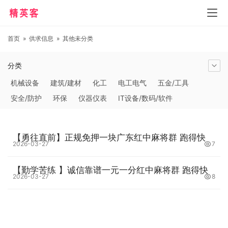
首页
»
供求信息
»
其他未分类
分类
机械设备
建筑/建材
化工
电工电气
五金/工具
安全/防护
环保
仪器仪表
IT设备/数码/软件
农林牧副渔
交通运输
商务服务
冶金矿产
塑料
橡胶
食品饮料
电子元器件
医疗/护理
包装/印刷
【勇往直前】正规免押一块广东红中麻将群 跑得快
汽摩及配件
日用百货
能源
加工
照明
通信产品
2026-03-27
7
家用电器
美妆日化
运动户外
服装
传媒/广电
【勤学苦练 】诚信靠谱一元一分红中麻将群 跑得快
工艺品/礼品
纺织/皮革
办公/文教
纸业
其他未分类
2026-03-27
8