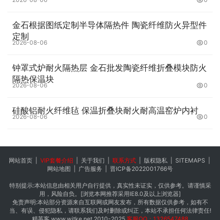
金石根据图纸定制半导体隔热件 陶瓷纤维防火异型件
定制
2026-08-06
0
钟罩式炉耐火隔热层 金石批发陶瓷纤维折叠模块防火
隔热保温块
2026-08-06
0
硅酸铝耐火纤维毡 保温折叠块耐火耐高温窑炉内衬
2026-08-06
0
网站首页
|
VIP套餐介绍
|
关于我们
|
联系方式
|
版权隐私
|
SITEMAPS
|
网站地图
|
广告服务
|
晋ICP备2022001766号
特别提示:本站信息由相关用户自行提供，真实性未证实，仅供参考。请谨慎采
用，风险自负。[浏览本网推荐采用IE8.0及以上浏览器]
免责声明:本站部分资源来自互联网或网友发布，所有数据仅供参考，如有不
当、有误、侵犯隐私，请联系我们及时删除或纠正，本站不承担任何法律责任!
精英客
www.witke.net
2010-2025
客服QQ：1326547488