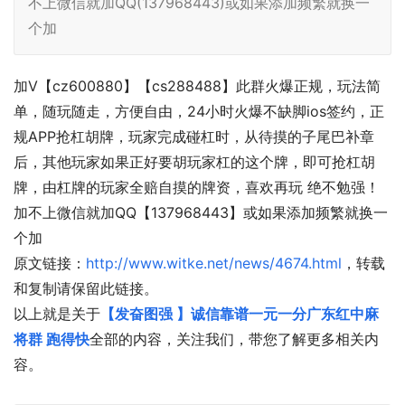
不上微信就加QQ(137968443)或如果添加频繁就换一
个加
加V【cz600880】【cs288488】此群火爆正规，玩法简
单，随玩随走，方便自由，24小时火爆不缺脚ios签约，正
规APP抢杠胡牌，玩家完成碰杠时，从待摸的子尾巴补章
后，其他玩家如果正好要胡玩家杠的这个牌，即可抢杠胡
牌，由杠牌的玩家全赔自摸的牌资，喜欢再玩 绝不勉强！
加不上微信就加QQ【137968443】或如果添加频繁就换一
个加
原文链接：
http://www.witke.net/news/4674.html
，转载
和复制请保留此链接。
以上就是关于
【发奋图强 】诚信靠谱一元一分广东红中麻
将群 跑得快
全部的内容，关注我们，带您了解更多相关内
容。