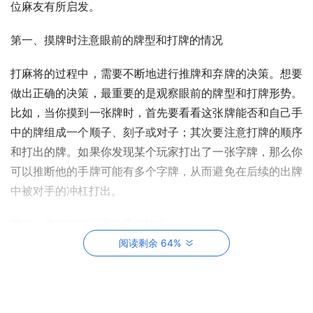
位麻友有所启发。
第一、摸牌时注意眼前的牌型和打牌的情况
打麻将的过程中，需要不断地进行推牌和弃牌的决策。想要
做出正确的决策，最重要的是观察眼前的牌型和打牌形势。
比如，当你摸到一张牌时，首先要看看这张牌能否和自己手
中的牌组成一个顺子、刻子或对子；其次要注意打牌的顺序
和打出的牌。如果你发现某个玩家打出了一张字牌，那么你
可以推断他的手牌可能有多个字牌，从而避免在后续的出牌
中被对手的冲杠打出。
第二、关注沉默玩家的手牌情况
阅读剩余 64%
在打麻将的过程中，有些玩家可能会选择沉默不语，不愿意
和别人聊天和交流。这时候，你可以通过观察他的打牌方式
和出牌顺序，猜测他的手牌情况。比如，如果他出牌时总是