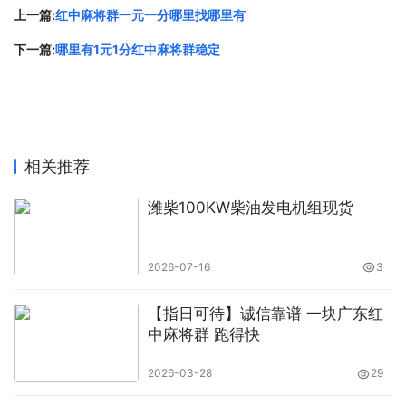
优先打出两张一样的牌，可能就是在为下一步打出一个刻子
上一篇:
红中麻将群一元一分哪里找哪里有
做铺垫。除了观察打牌方式，你还可以通过计算剩余未出的
下一篇:
哪里有1元1分红中麻将群稳定
牌数来猜测对手的手牌情况。
第三、灵活使用暗杠和明杠
暗杠和明杠都是麻将中非常重要的策略，但适合的情况略有
相关推荐
不同。暗杠适用于手中已有三张相同的牌，这时可以选择暗
杠，算法会比明杠更高，不会让其他玩家知道你的手牌情
潍柴100KW柴油发电机组现货
况；明杠则适用于想要扩大自己和对手的差距的情况。比
如，当你的手牌中已经有了自己的刻子，而对手的手牌中还
有一张相同的牌时，你可以选择明杠这张牌，从而扩大自己
2026-07-16
3
的胡牌范围，并让对手的手牌更加不稳定。
【指日可待】诚信靠谱 一块广东红
中麻将群 跑得快
第四、主动出牌稳住局面
2026-03-28
29
在麻将游戏中，局面的变化是非常快速的，一张牌的选择错