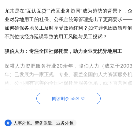
尤其是在“互认互贷”“跨区业务协同”成为趋势的背景下，企
业对异地用工的社保、公积金统筹管理提出了更高要求——
如何确保各地员工及时享受政策红利？如何避免因政策理解
不到位或经办延误导致的用工风险与员工投诉？
骏伯人力：专注全国社保托管，助力企业无忧异地用工
深耕人力资源服务行业20余年，骏伯人力（成立于2003
年）已发展为一家正规、专业、覆盖全国的人力资源服务机
构。公司拥有完善的全国社保托管服务体系，线下直营网点
覆盖国内多座重点城市，专注于驻外社保统筹、人事代理、
阅读剩余 55%
用工合规等核心业务。
我们熟知各地社保、公积金经办细则与政策动态，可精准匹
配不同城市、不同规模驻外团队的托管需求。无论是广州刚
人事外包、劳务派遣、业务外包
刚落地的公积金“新办法”，还是其他城市陆续出台的优化政