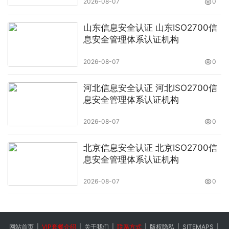
2026-08-07
0
管理挑战。选择骏伯人力，就是选择一位懂政策、有网络、
重合规的长期伙伴。
山东信息安全认证 山东ISO2700信
息安全管理体系认证机构
若您的企业有驻外员工社保托管、异地用工合规咨询等需
2026-08-07
0
求，欢迎随时联系我们，获取一对一专属定制化托管解决方
案。
河北信息安全认证 河北ISO2700信
息安全管理体系认证机构
骏伯人力，让异地用工更简单、更安心。
2026-08-07
0
服务企业：广州骏伯人力资源（集团）有限公司
公司地址：广州市天河区中山大道西140号803、804、
北京信息安全认证 北京ISO2700信
805房
息安全管理体系认证机构
咨询电话：135-8596-4157（姚先生，微信同号）
2026-08-07
0
办公固话：021-36352611/36352633
原文链接：
http://www.witke.net/news/26650.html
，转
载和复制请保留此链接。
网站首页
|
VIP套餐介绍
|
关于我们
|
联系方式
|
版权隐私
|
SITEMAPS
|