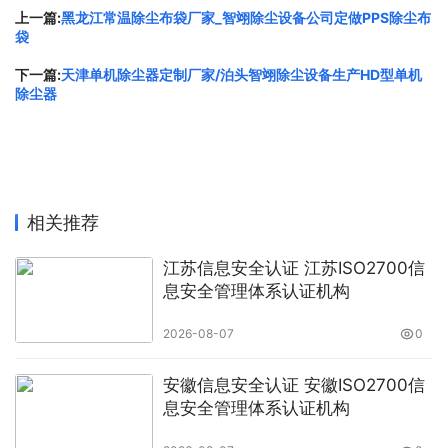
策，骏伯人力都能为企业提供：
上一篇:
黑龙江常温除尘布袋厂家_智翊除尘设备公司定做PPS除尘布
袋
政策同步与解读：实时跟进各地公积金、社保政策变化，提
下一篇:
天津单机除尘器定制厂家/泊头智翊除尘设备生产HD型单机
供属地化操作建议；
除尘器
异地员工社保公积金代缴：统一管理、合规申报，降低企业
多地开户与经办成本；
用工风险防控：协助企业规避因政策差异导致的合规隐患，
相关推荐
保障员工权益；
江苏信息安全认证 江苏ISO2700信
定制化托管方案：根据企业驻外人员分布、预算与管理偏
息安全管理体系认证机构
好，一对一设计执行方案。
2026-08-07
0
新政时代，更需专业伙伴
安徽信息安全认证 安徽ISO2700信
息安全管理体系认证机构
公积金制度正步入深化改革期，政策善意不断释放，企业在
享受人才流动与用工灵活红利的同时，也面临更复杂的属地