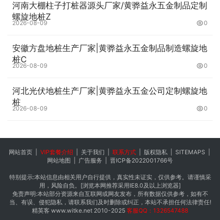
河南大棚柱子打桩器源头厂家/黄骅益永五金制品定制
螺旋地桩Z
2026-08-09
0
安徽方盘地桩生产厂家|黄骅益永五金制品制造螺旋地
桩C
2026-08-09
0
河北光伏地桩生产厂家|黄骅益永五金公司定制螺旋地
桩
2026-08-09
0
网站首页
|
VIP套餐介绍
|
关于我们
|
联系方式
|
版权隐私
|
SITEMAPS
|
网站地图
|
广告服务
|
晋ICP备2022001766号
特别提示:本站信息由相关用户自行提供，真实性未证实，仅供参考。请谨慎采
用，风险自负。[浏览本网推荐采用IE8.0及以上浏览器]
免责声明:本站部分资源来自互联网或网友发布，所有数据仅供参考，如有不
当、有误、侵犯隐私，请联系我们及时删除或纠正，本站不承担任何法律责任!
精英客
www.witke.net
2010-2025
客服QQ：1326547488