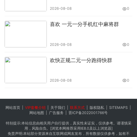
2026-08-08
0
喜欢 一元一分手机红中麻将群
2026-08-08
0
欢快正规二元一分跑得快群
2026-08-08
0
网站首页
|
VIP套餐介绍
|
关于我们
|
联系方式
|
版权隐私
|
SITEMAPS
|
网站地图
|
广告服务
|
晋ICP备2022001766号
特别提示:本站信息由相关用户自行提供，真实性未证实，仅供参考。请谨慎采
用，风险自负。[浏览本网推荐采用IE8.0及以上浏览器]
免责声明:本站部分资源来自互联网或网友发布，所有数据仅供参考，如有不