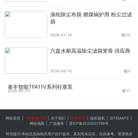
涤纶除尘布袋 燃煤锅炉用 粉尘过滤
袋
2026-07-14
24
六盘水耐高温除尘滤袋笼骨 供应商
2026-06-10
9
泰丰智能TFA11V系列柱塞泵
2026-06-03
17
网站首页
|
VIP套餐介绍
|
关于我们
|
联系方式
|
版权隐私
|
SITEMAPS
|
网站地图
|
广告服务
|
晋ICP备2022001766号
特别提示:本站信息由相关用户自行提供，真实性未证实，仅供参考。请谨慎采