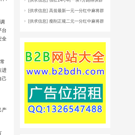
[供求信息]
高耸最新一元一分红中麻将群
[供求信息]
瘦削正规二元一分红中麻将群
和调
平台
安全
非常
在进
自己
己产
方