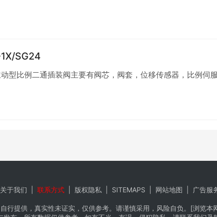
X/SG24
双主动型比例二通插装阀主要有阀芯，阀套，位移传感器，比例伺
关于我们
|
联系方式
|
版权隐私
|
SITEMAPS
|
网站地图
|
广告服
自行提供，真实性未证实，仅供参考。请谨慎采用，风险自负。[浏览本网推